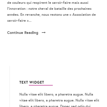
de couleurs qui respirent le savoir-faire mais aussi
l’innovation : notre cheval de bataille des prochaines
années. En revanche, nous restons une « Association de
savoir-faire »...
Continue Reading
TEXT WIDGET
Nulla vitae elit libero, a pharetra augue. Nulla
vitae elit libero, a pharetra augue. Nulla vitae elit
libero, a pharetra augue. Donec sed odio dui.