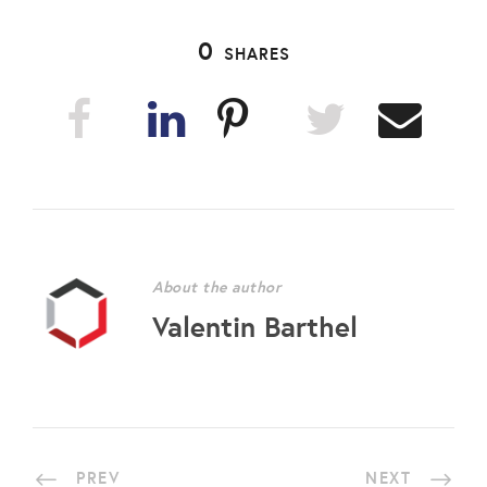
0
SHARES
About the author
Valentin Barthel
PREV
NEXT