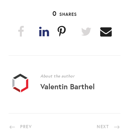
0
SHARES
About the author
Valentin Barthel
PREV
NEXT