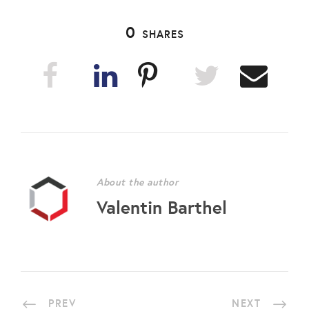
0
SHARES
About the author
Valentin Barthel
PREV
NEXT