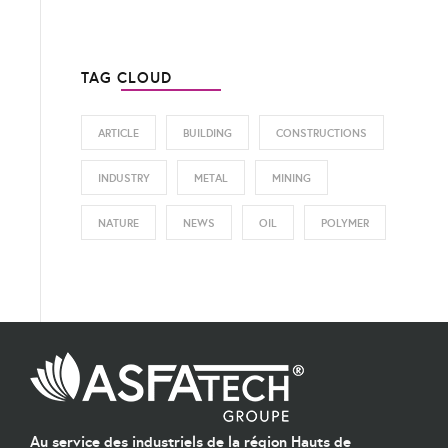
TAG CLOUD
ARTICLE
BUILDING
CONSTRUCTIONS
INDUSTRY
METAL
MINING
NATURE
NEWS
OIL
POLYMER
Au service des industriels de la région Hauts de