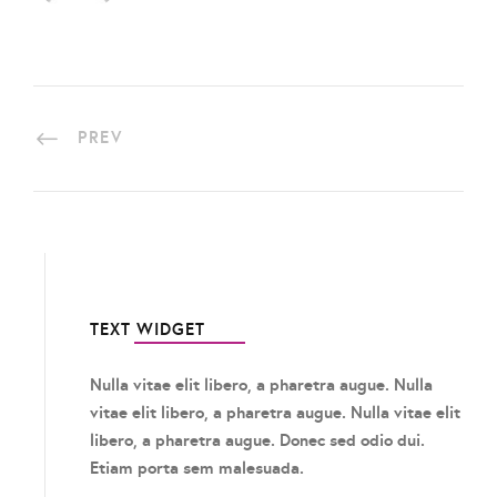
PREV
TEXT WIDGET
Nulla vitae elit libero, a pharetra augue. Nulla
vitae elit libero, a pharetra augue. Nulla vitae elit
libero, a pharetra augue. Donec sed odio dui.
Etiam porta sem malesuada.